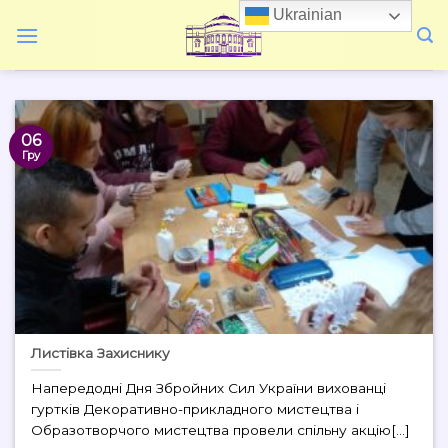
Skip
Ukrainian
to
content
06
Гру
Листівка Захиснику
Напередодні Дня Збройних Сил України вихованці
гуртків Декоративно-прикладного мистецтва і
Образотворчого мистецтва провели спільну акцію[...]