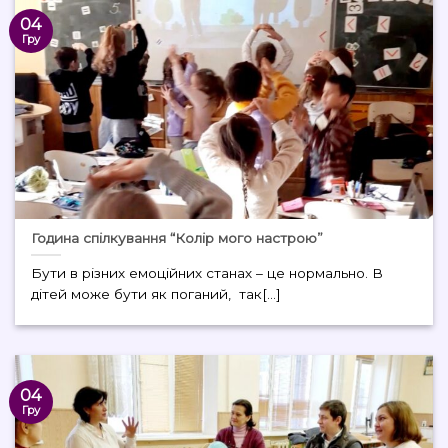
04
Гру
Година спілкування “Колір мого настрою”
Бути в різних емоційних станах – це нормально. В
дітей може бути як поганий, так[...]
04
Гру