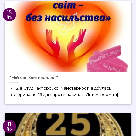
15
Гру
“Мій світ без насилля!”
14.12 в Студії акторської майстерності відбулась
вікторина до 16 днів проти насилля. Діти у форматі[...]
11
Гру