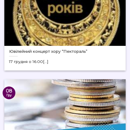
Ювілейний концерт хору “Пектораль”
17 грудня о 16.00[...]
08
Гру