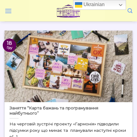
Skip
Ukrainian
to
content
18
Гру
Заняття “Карта бажань та програмування
майбутнього”
На черговій зустрічі проекту «Гармонія» підводили
підсумки року що минає та планували наступні кроки
в[...]