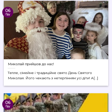
06
Гру
Миколай прийшов до нас!
Тепле, сімейне і традиційне свято День Святого
Миколая. Його чекають з нетерпінням усі діти! А[...]
06
Гру