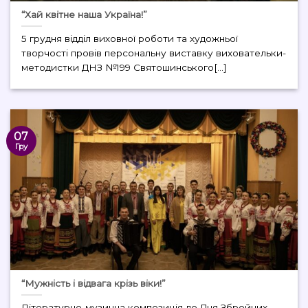
“Хай квітне наша Україна!”
5 грудня відділ виховної роботи та художньої
творчості провів персональну виставку виховательки-
методистки ДНЗ №199 Святошинського[...]
07
Гру
“Мужність і відвага крізь віки!”
Літературно-музична композиція до Дня Збройних