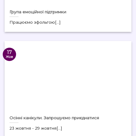
Група емоційної підтримки
Працюємо зфольгою[...]
17
Жов
Осінні канікули. Запрошуємо приєднатися
23 жовтня - 29 жовтня[...]