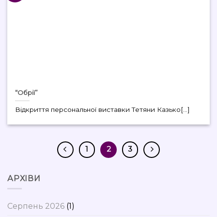
“Обрії”
Відкриття персональної виставки Тетяни Казько[...]
1
2
3
АРХІВИ
Серпень 2026
(1)