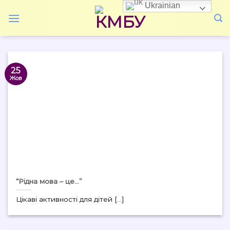
Skip
Ukrainian
to
content
25
Жов
“Рідна мова – це…”
Цікаві активності для дітей [...]