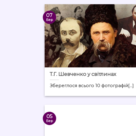
07
Бер
Т.Г. Шевченко у світлинах
Збереглося всього 10 фотографій[...]
05
Бер