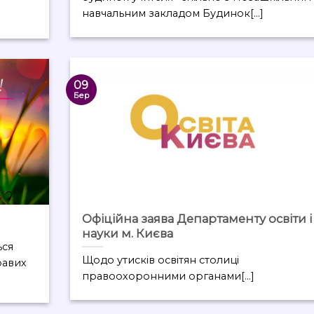
навчальним закладом Будинок[...]
09
Бер
Офіційна заява Департаменту освіти і
науки м. Києва
ься
Щодо утисків освітян столиці
равих
правоохоронними органами[...]