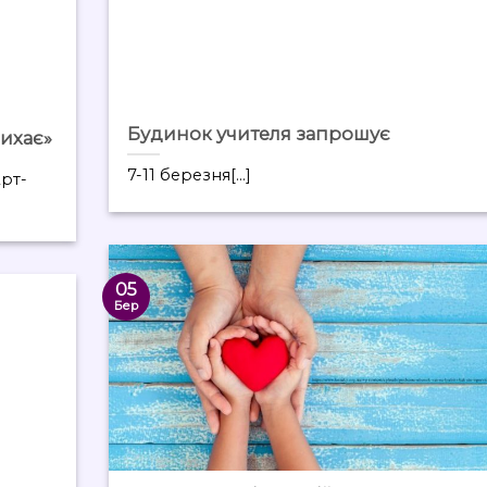
Будинок учителя запрошує
дихає»
7-11 березня[...]
Арт-
05
Бер