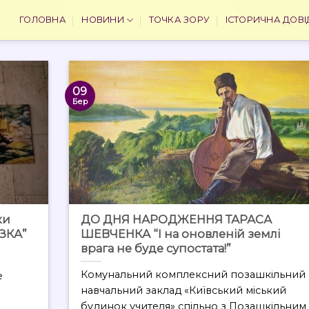
ГОЛОВНА
НОВИНИ
ТОЧКА ЗОРУ
ІСТОРИЧНА ДОВІ
09
Бер
ки
ДО ДНЯ НАРОДЖЕННЯ ТАРАСА
АЗКА”
ШЕВЧЕНКА “І на оновленій землі
врага не буде супостата!”
Комунальний комплексний позашкільний
е
навчальний заклад «Київський міський
будинок учителя» спільно з Позашкільним