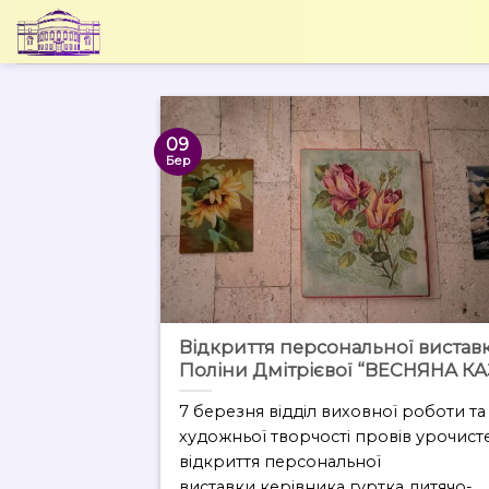
Skip
to
content
09
Бер
Відкриття персональної вистав
Поліни Дмітрієвої “ВЕСНЯНА К
7 березня відділ виховної роботи та
художньої творчості провів урочист
відкриття персональної
виставки керівника гуртка дитячо-