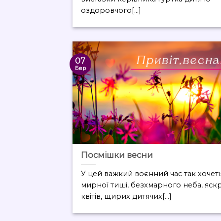
оздоровчого[...]
07
Бер
Посмішки весни
У цей важкий воєнний час так хочет
мирної тиші, безхмарного неба, яск
квітів, щирих дитячих[...]