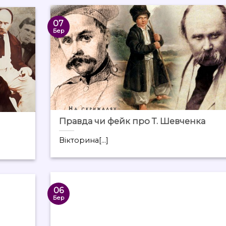
07
Бер
Правда чи фейк про Т. Шевченка
Вікторина[...]
06
Бер