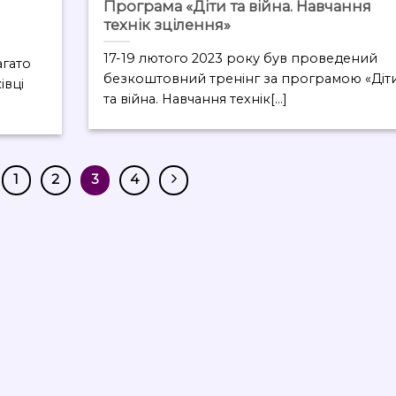
Програма «Діти та війна. Навчання
технік зцілення»
17-19 лютого 2023 року був проведений
агато
безкоштовний тренінг за програмою «Діт
івці
та війна. Навчання технік[...]
1
2
3
4