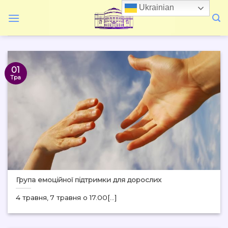
Skip
Ukrainian
to
content
01
Тра
Група емоційної підтримки для дорослих
4 травня, 7 травня о 17.00[...]